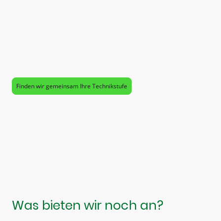
höchster Präzision und minimaler Anstrengung, während ein
Intent 3
weniger Rechenleistung für die Analyse komplexer Umgebungen
bereitstellt.
Signia:
Ein
Silk 7IX
ermöglicht trotz seiner winzigen Bauform
exzellentes Sprachverstehen bei mehreren Gesprächspartnern
gleichzeitig, während das
Silk 3IX
eine fast unsichtbare und
zuverlässige Lösung für Gespräche in ruhigeren Alltagssituationen ist.
Finden wir gemeinsam Ihre Technikstufe
Was bieten wir noch an?