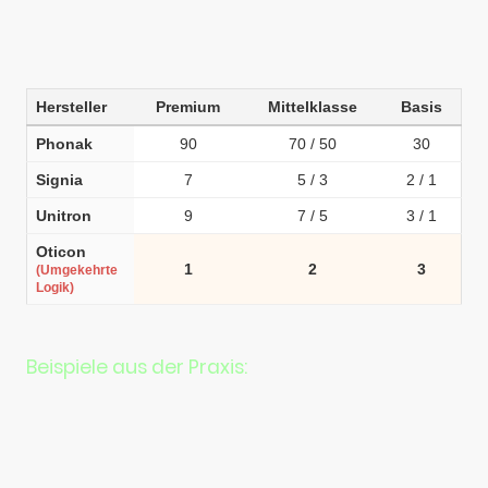
Ziel ist hier nicht die Einengung des Schalls, sondern eine maximale
Unterstützung des Gehirns bei der natürlichen Verarbeitung der
gesamten Umgebung.
Hersteller
Premium
Mittelklasse
Basis
Phonak
90
70 / 50
30
Signia
7
5 / 3
2 / 1
Unitron
9
7 / 5
3 / 1
Oticon
1
2
3
(Umgekehrte
Logik)
Beispiele aus der Praxis:
Phonak:
Ein
Audeo I90
nutzt maximale Direktionalität, um Sprache in
extremem Lärm zu isolieren, während ein
I30
in ruhigeren
Umgebungen eine solide Basis bietet.
Oticon:
Ein
Intent 1
liefert dem Gehirn die volle Klangvielfalt mit